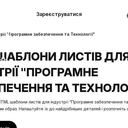
вити
он
Зареєструватися
Демо
они
рії "Програмне забезпечення та Технології"
ерела
ШАБЛОНИ ЛИСТІВ ДЛ
нь
ТРІЇ "ПРОГРАМНЕ
ПЕЧЕННЯ ТА ТЕХНОЛОГ
TML шаблони листів для індустрії “Програмне забезпечення та
ам образ. Налаштуйте їх до найдрібніших деталей і розпочніть 