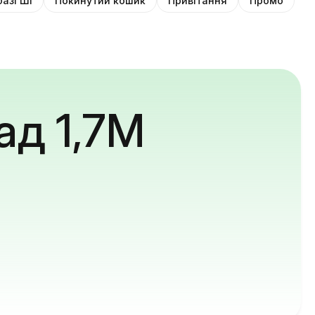
базі ШІ
Покинутий кошик
Привітання
Промо
ад 1,7M