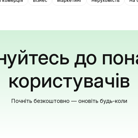
 комерція
Бізнес
Маркетинг
Нерухомість
На 
уйтесь до пон
користувачів
Почніть безкоштовно — оновіть будь-коли