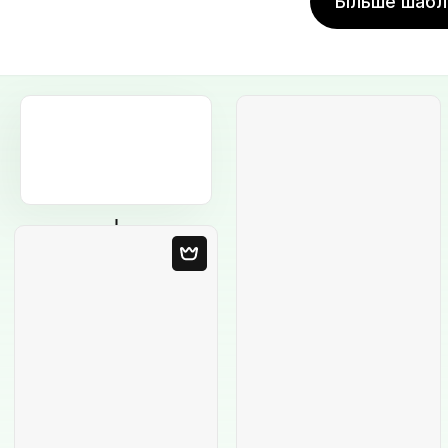
Більше шабл
Порожній
шаблон