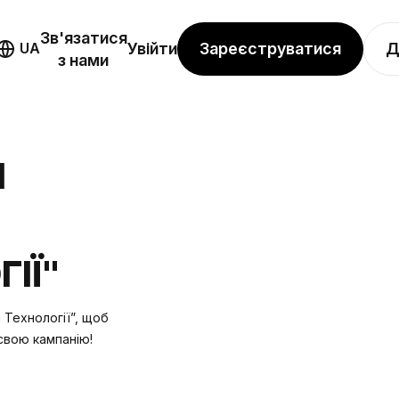
Зв'язатися
Зареєструватися
Д
UA
Увійти
з нами
Я
ІЇ"
 Технології”, щоб
свою кампанію!