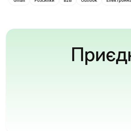
Gmail
Розсилки
B2B
Outlook
Електронна
Приєдн