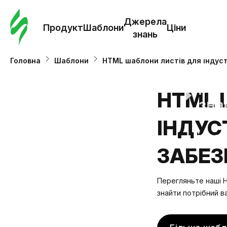
Замо
шабл
Джерела
Продукт
Шаблони
Ціни
знань
Шабл
Головна
Шаблони
HTML шаблони листів для індуст
Дж
HTML 
зна
ІНДУС
Ціни
ЗАБЕЗ
Перегляньте наші H
знайти потрібний в