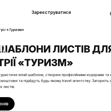
вити
он
Зареєструватися
Демо
они
рії «Туризм»
ерела
ШАБЛОНИ ЛИСТІВ ДЛ
нь
ТРІЇ «ТУРИЗМ»
туристичні email-шаблони, створені професійними кодерами та 
коштовні та підійдуть будь-якому travel-агентству. Загорніть с
х листів.
онів