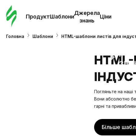
Замо
шабл
Джерела
Продукт
Шаблони
Ціни
знань
Шабл
Головна
Шаблони
HTML-шаблони листів для індуст
Дж
HTML-
зна
ІНДУС
Ціни
Погляньте на наші 
Вони абсолютно без
гарні та привабливи
Більше шабл