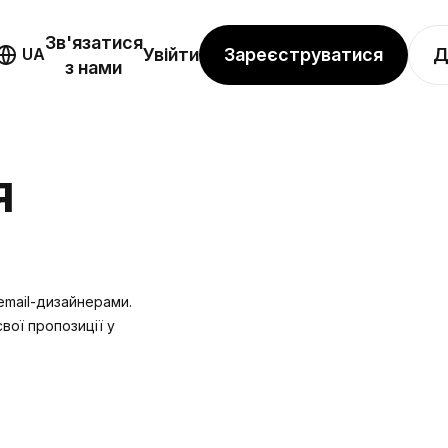
Зв'язатися
Зареєструватися
Д
UA
Увійти
з нами
Я
email-дизайнерами.
вої пропозиції у