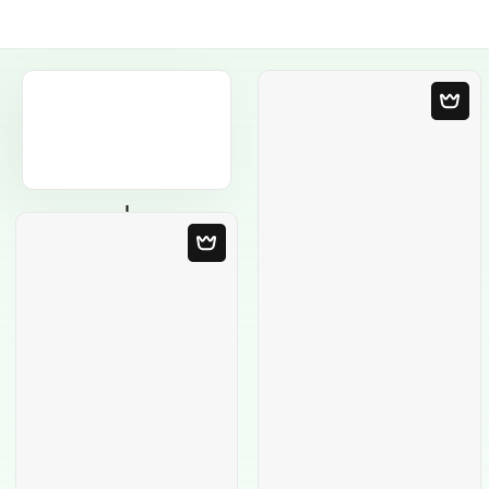
Порожній
шаблон