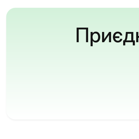
Приєдн