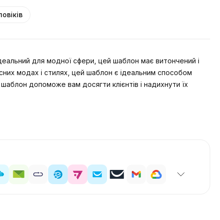
овіків
деальний для модної сфери, цей шаблон має витончений і
асних модах і стилях, цей шаблон є ідеальним способом
й шаблон допоможе вам досягти клієнтів і надихнути їх