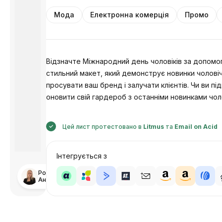
Мода
Електронна комерція
Промо
Відзначте Міжнародний день чоловіків за допомо
стильний макет, який демонструє новинки чоловіч
просувати ваш бренд і залучати клієнтів. Чи ви п
оновити свій гардероб з останніми новинками чол
Цей лист протестовано в
Litmus
та
Email on Acid
Інтегрується з
Розроблено
Анастасія