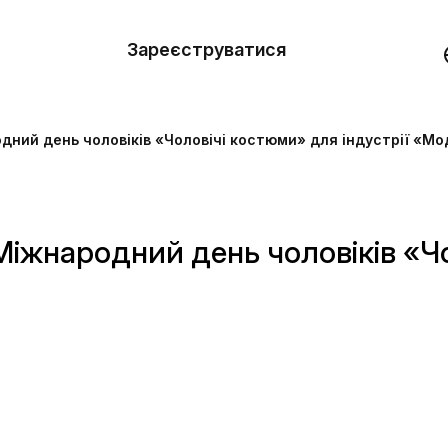
вити
он
Зареєструватися
Демо
они
ний день чоловіків «Чоловічі костюми» для індустрії «Мо
ерела
нь
Міжнародний день чоловіків «Ч