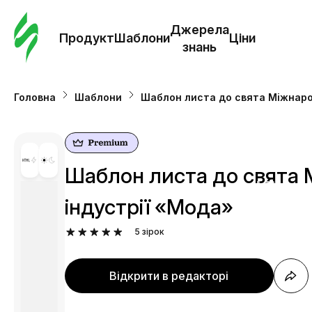
Замо
шабл
Джерела
Продукт
Шаблони
Ціни
знань
Шабл
Головна
Шаблони
Шаблон листа до свята Міжнарод
Дж
зна
Шаблон листа до свята 
Ціни
індустрії «Мода»
5
зірок
Відкрити в редакторі