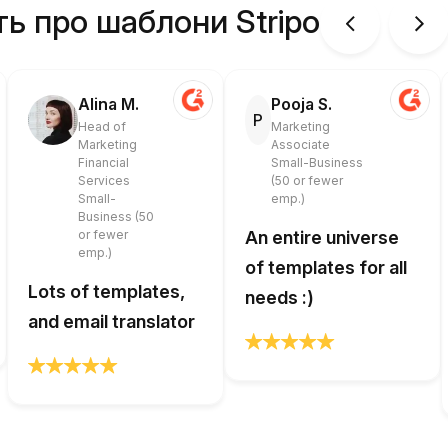
ть про шаблони Stripo
Alina M.
Pooja S.
P
Head of
Marketing
Marketing
Associate
Financial
Small-Business
Services
(50 or fewer
Small-
emp.)
Business (50
or fewer
An entire universe
emp.)
of templates for all
Lots of templates,
needs :)
and email translator