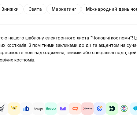
Знижки
Свята
Маркетинг
Міжнародний день чол
гою нашого шаблону електронного листа "Чоловічі костюми"! І
их костюмів. З помітними закликами до дії та акцентом на суч
ідкреслюєте нові надходження, знижки або спеціальні події, це
овічих костюмів.