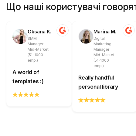
Що наші користувачі говоря
Oksana K.
Marina M.
SMM
Digital
Manager
Marketing
Mid-Market
Manager
(51-1000
Mid-Market
emp.)
(51-1000
emp.)
A world of
Really handful
templates :)
personal library