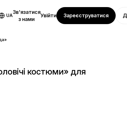
Зв'язатися
Зареєструватися
Д
UA
Увійти
з нами
да»
оловічі костюми» для