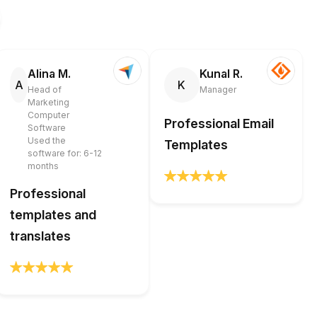
Alina M.
Kunal R.
A
K
Head of
Manager
Marketing
Computer
Professional Email
Software
Used the
Templates
software for: 6-12
months
Professional
templates and
translates