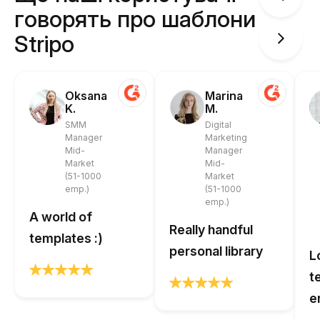
говорять про шаблони
Stripo
Oksana
Marina
K.
M.
SMM
Digital
Manager
Marketing
Mid-
Manager
Market
Mid-
(51-1000
Market
emp.)
(51-1000
emp.)
A world of
Really handful
templates :)
personal library
L
t
e