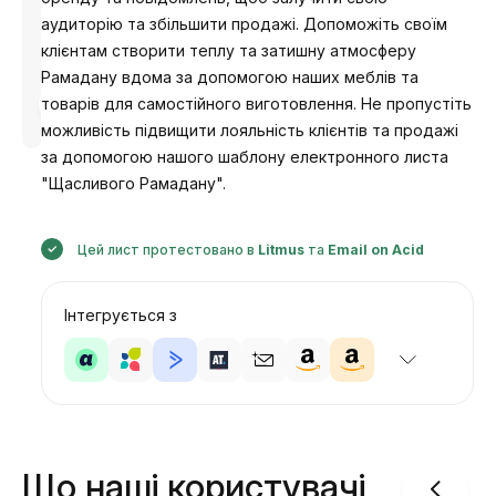
аудиторію та збільшити продажі. Допоможіть своїм
клієнтам створити теплу та затишну атмосферу
Рамадану вдома за допомогою наших меблів та
Розроблено
товарів для самостійного виготовлення. Не пропустіть
Анастасія
можливість підвищити лояльність клієнтів та продажі
за допомогою нашого шаблону електронного листа
"Щасливого Рамадану".
Цей лист протестовано в
Litmus
та
Email on Acid
Інтегрується з
Що наші користувачі