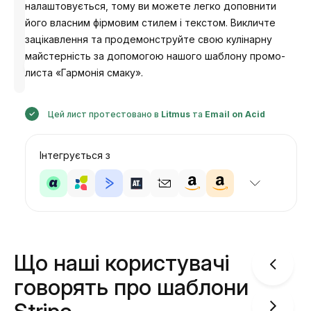
налаштовується, тому ви можете легко доповнити
його власним фірмовим стилем і текстом. Викличте
зацікавлення та продемонструйте свою кулінарну
майстерність за допомогою нашого шаблону промо-
Розроблено
Анастасія
листа «Гармонія смаку».
Цей лист протестовано в
Litmus
та
Email on Acid
Інтегрується з
Що наші користувачі
говорять про шаблони