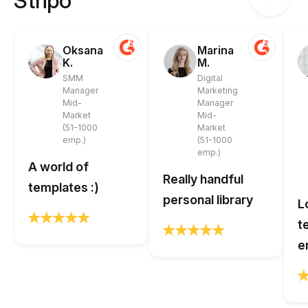
Stripo
Oksana
Marina
K.
M.
SMM
Digital
Manager
Marketing
Mid-
Manager
Market
Mid-
(51-1000
Market
emp.)
(51-1000
emp.)
A world of
Really handful
templates :)
personal library
L
t
e