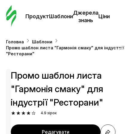
Замо
шабл
Джерела
Продукт
Шаблони
Ціни
знань
Шабл
Головна
Шаблони
Промо шаблон листа "Гармонія смаку" для індустрії
Дж
"Ресторани"
зна
Промо шаблон листа
Ціни
"Гармонія смаку" для
індустрії "Ресторани"
4.9
зірок
Редагувати