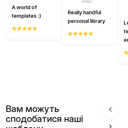
emp.)
A world of
Really handful
templates :)
personal library
L
t
e
Вам можуть
сподобатися наші