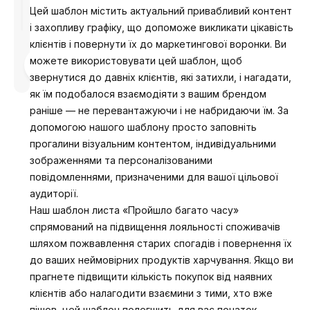
Цей шаблон містить актуальний привабливий контент
і захопливу графіку, що допоможе викликати цікавість
клієнтів і повернути їх до маркетингової воронки. Ви
можете використовувати цей шаблон, щоб
Розроблено
Анастасія
звернутися до давніх клієнтів, які затихли, і нагадати,
як їм подобалося взаємодіяти з вашим брендом
раніше — не перевантажуючи і не набридаючи їм. За
допомогою нашого шаблону просто заповніть
прогалини візуальним контентом, індивідуальними
зображеннями та персоналізованими
повідомленнями, призначеними для вашої цільової
аудиторії.
Наш шаблон листа «Пройшло багато часу»
спрямований на підвищення лояльності споживачів
шляхом пожвавлення старих спогадів і повернення їх
до ваших неймовірних продуктів харчування. Якщо ви
прагнете підвищити кількість покупок від наявних
клієнтів або налагодити взаємини з тими, хто вже
пішов, цей шаблон полегшить для вас початок