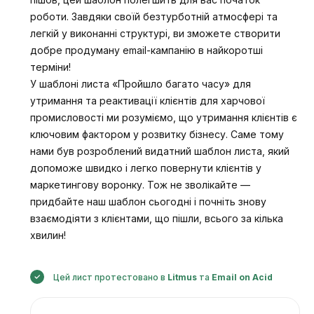
роботи. Завдяки своїй безтурботній атмосфері та
легкій у виконанні структурі, ви зможете створити
добре продуману email-кампанію в найкоротші
терміни!
У шаблоні листа «Пройшло багато часу» для
утримання та реактивації клієнтів для харчової
промисловості ми розуміємо, що утримання клієнтів є
ключовим фактором у розвитку бізнесу. Саме тому
нами був розроблений видатний шаблон листа, який
допоможе швидко і легко повернути клієнтів у
маркетингову воронку. Тож не зволікайте —
придбайте наш шаблон сьогодні і почніть знову
взаємодіяти з клієнтами, що пішли, всього за кілька
хвилин!
Цей лист протестовано в
Litmus
та
Email on Acid