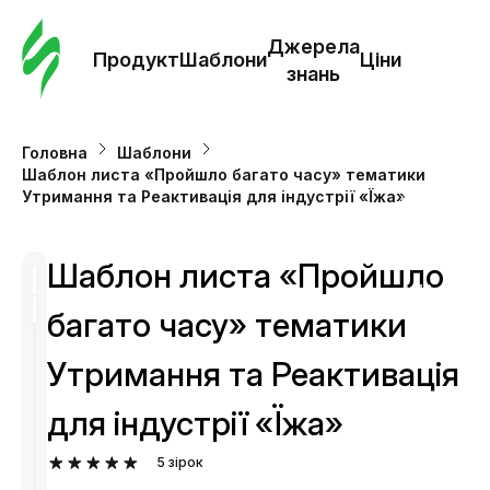
Замо
шабл
Джерела
Продукт
Шаблони
Ціни
знань
Шабл
Головна
Шаблони
Шаблон листа «Пройшло багато часу» тематики
Дж
Утримання та Реактивація для індустрії «Їжа»
зна
Шаблон листа «Пройшло
Ціни
багато часу» тематики
Утримання та Реактивація
для індустрії «Їжа»
5
зірок