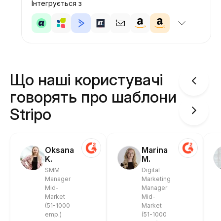
Інтегрується з
Що наші користувачі
говорять про шаблони
Stripo
Oksana
Marina
K.
M.
SMM
Digital
Manager
Marketing
Mid-
Manager
Market
Mid-
(51-1000
Market
emp.)
(51-1000