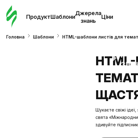
Замо
шабл
Джерела
Продукт
Шаблони
Ціни
знань
Шабл
Головна
Шаблони
HTML-шаблони листів для тема
Дж
HTML-
зна
ТЕМАТ
Ціни
ЩАСТ
Шукаєте свіжі ідеї,
свята «Міжнародний
здивуйте підписник