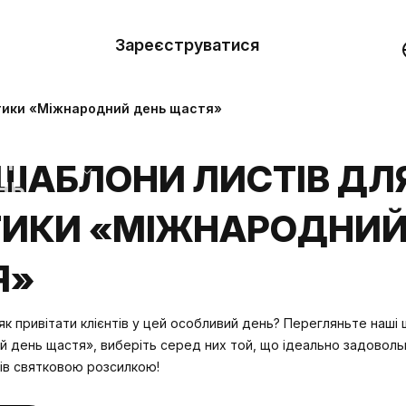
вити
он
Зареєструватися
Демо
они
тики «Міжнародний день щастя»
ерела
ШАБЛОНИ ЛИСТІВ ДЛ
нь
ИКИ «МІЖНАРОДНИЙ
Я»
 як привітати клієнтів у цей особливий день? Перегляньте наші
 день щастя», виберіть серед них той, що ідеально задовольн
ів святковою розсилкою!