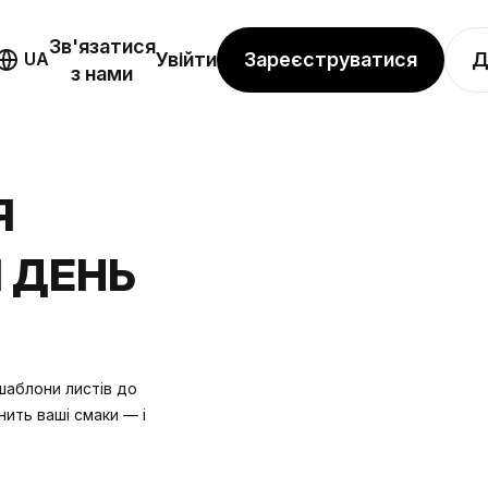
Зв'язатися
Зареєструватися
Д
UA
Увійти
з нами
Я
 ДЕНЬ
 шаблони листів до
ить ваші смаки — і