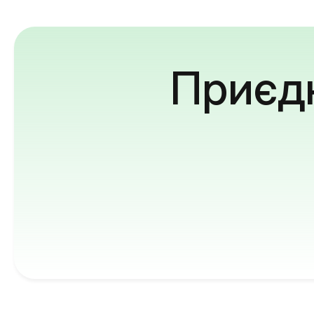
Приєдн