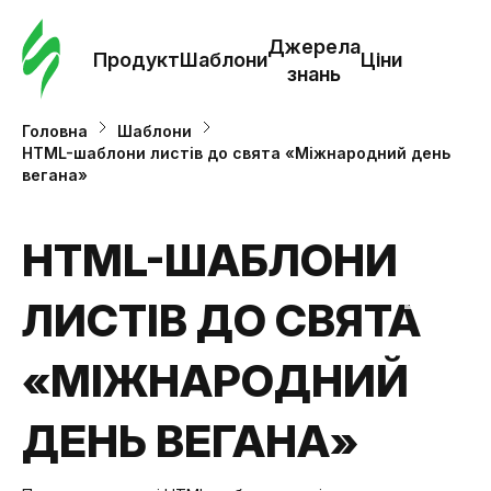
Замо
шабл
Джерела
Продукт
Шаблони
Ціни
знань
Шабл
Головна
Шаблони
HTML-шаблони листів до свята «Міжнародний день
вегана»
Дж
зна
HTML-ШАБЛОНИ
Ціни
ЛИСТІВ ДО СВЯТА
«МІЖНАРОДНИЙ
ДЕНЬ ВЕГАНА»