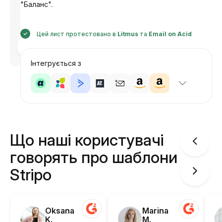
"Баланс".
Цей лист протестовано в
Litmus
та
Email on Acid
Розроблено
Анастасія
Інтегрується з
Що наші користувачі
говорять про шаблони
Stripo
Oksana
Marina
K.
M.