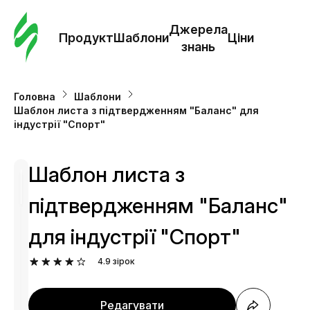
Замо
шабл
Джерела
Продукт
Шаблони
Ціни
знань
Шабл
Головна
Шаблони
Шаблон листа з підтвердженням "Баланс" для
Дж
індустрії "Спорт"
зна
Шаблон листа з
Ціни
підтвердженням "Баланс"
для індустрії "Спорт"
4.9
зірок
Редагувати