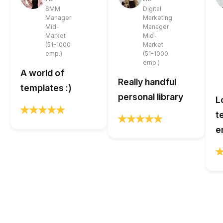
SMM
Digital
Manager
Marketing
Mid-
Manager
Market
Mid-
(51-1000
Market
emp.)
(51-1000
emp.)
A world of
Really handful
templates :)
personal library
L
t
e