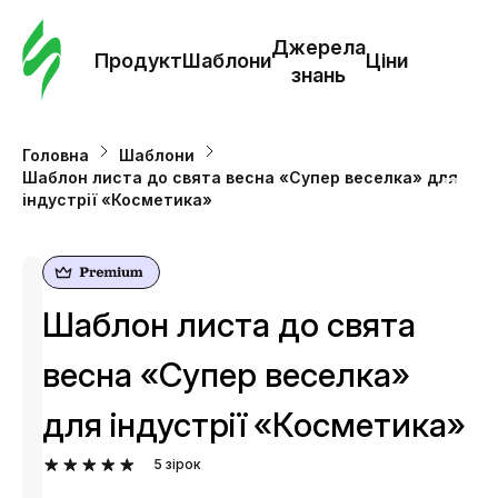
Замо
шабл
Джерела
Продукт
Шаблони
Ціни
знань
Шабл
Головна
Шаблони
Шаблон листа до свята весна «Супер веселка» для
Дж
індустрії «Косметика»
зна
Ціни
Шаблон листа до свята
весна «Супер веселка»
для індустрії «Косметика»
5
зірок