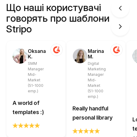
Що наші користувачі
говорять про шаблони
Stripo
Oksana
Marina
K.
M.
SMM
Digital
Manager
Marketing
Mid-
Manager
Market
Mid-
(51-1000
Market
emp.)
(51-1000
emp.)
A world of
Really handful
templates :)
personal library
L
t