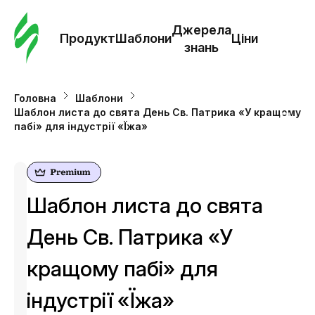
Замо
шабл
Джерела
Продукт
Шаблони
Ціни
знань
Шабл
Головна
Шаблони
Шаблон листа до свята День Cв. Патрика «У кращому
Дж
пабі» для індустрії «Їжа»
зна
Ціни
Шаблон листа до свята
День Cв. Патрика «У
кращому пабі» для
індустрії «Їжа»