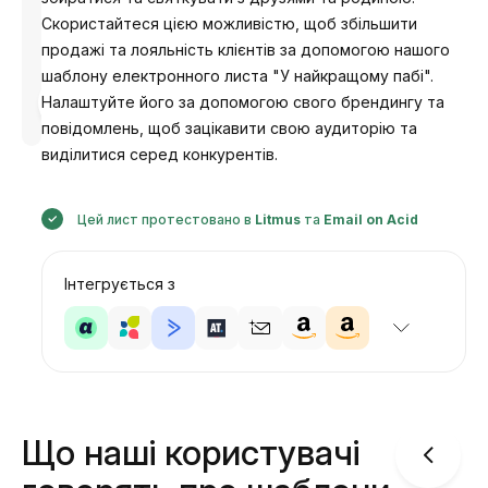
Скористайтеся цією можливістю, щоб збільшити
продажі та лояльність клієнтів за допомогою нашого
шаблону електронного листа "У найкращому пабі".
Розроблено
Налаштуйте його за допомогою свого брендингу та
Анастасія
повідомлень, щоб зацікавити свою аудиторію та
виділитися серед конкурентів.
Цей лист протестовано в
Litmus
та
Email on Acid
Інтегрується з
Що наші користувачі