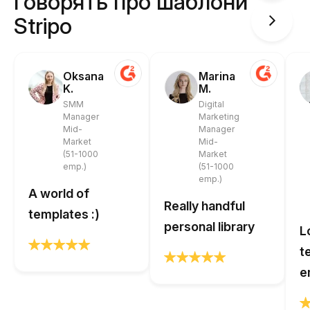
говорять про шаблони
Stripo
Oksana
Marina
K.
M.
SMM
Digital
Manager
Marketing
Mid-
Manager
Market
Mid-
(51-1000
Market
emp.)
(51-1000
emp.)
A world of
Really handful
templates :)
personal library
L
t
e