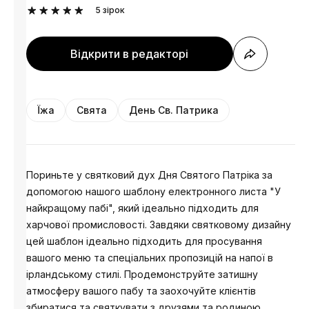
5
зірок
Відкрити в редакторі
Їжа
Свята
День Cв. Патрика
Пориньте у святковий дух Дня Святого Патріка за
допомогою нашого шаблону електронного листа "У
найкращому пабі", який ідеально підходить для
харчової промисловості. Завдяки святковому дизайну
цей шаблон ідеально підходить для просування
вашого меню та спеціальних пропозицій на напої в
ірландському стилі. Продемонструйте затишну
атмосферу вашого пабу та заохочуйте клієнтів
збиратися та святкувати з друзями та родиною.