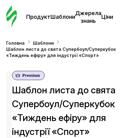
Замо
шабл
Джерела
Продукт
Шаблони
Ціни
знань
Шабл
Головна
Шаблони
Шаблон листа до свята Супербоул/Суперкубок
Дж
«Тиждень ефіру» для індустрії «Спорт»
зна
Ціни
Шаблон листа до свята
Супербоул/Суперкубок
«Тиждень ефіру» для
індустрії «Спорт»