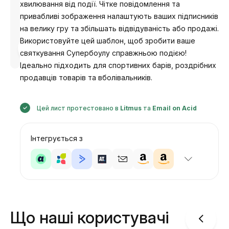
хвилювання від події. Чітке повідомлення та
привабливі зображення налаштують ваших підписників
на велику гру та збільшать відвідуваність або продажі.
Використовуйте цей шаблон, щоб зробити ваше
Розроблено
Анастасія
святкування Супербоулу справжньою подією!
Ідеально підходить для спортивних барів, роздрібних
продавців товарів та вболівальників.
Цей лист протестовано в
Litmus
та
Email on Acid
Інтегрується з
Що наші користувачі