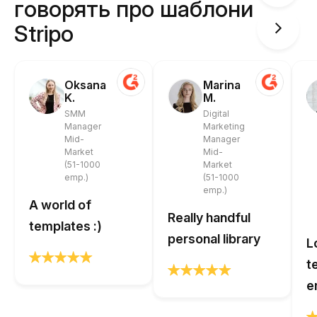
говорять про шаблони
Stripo
Oksana
Marina
K.
M.
SMM
Digital
Manager
Marketing
Mid-
Manager
Market
Mid-
(51-1000
Market
emp.)
(51-1000
emp.)
A world of
Really handful
templates :)
personal library
L
t
e