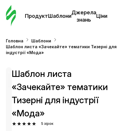
Замо
шабл
Джерела
Продукт
Шаблони
Ціни
знань
Шабл
Головна
Шаблони
Шаблон листа «Зачекайте» тематики Тизернi для
Дж
індустрії «Мода»
зна
Шаблон листа
Ціни
«Зачекайте» тематики
Тизернi для індустрії
«Мода»
5
зірок