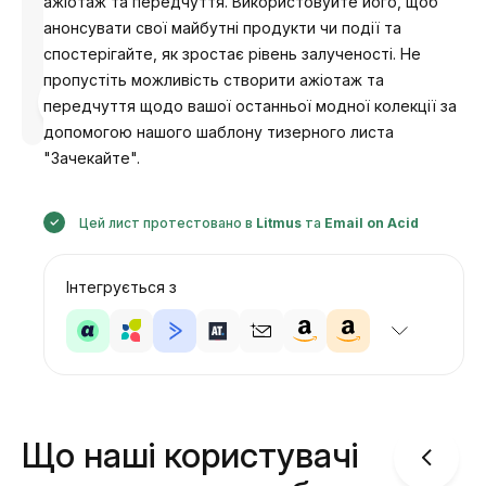
ажіотаж та передчуття. Використовуйте його, щоб
анонсувати свої майбутні продукти чи події та
спостерігайте, як зростає рівень залученості. Не
пропустіть можливість створити ажіотаж та
Розроблено
передчуття щодо вашої останньої модної колекції за
Анастасія
допомогою нашого шаблону тизерного листа
"Зачекайте".
Цей лист протестовано в
Litmus
та
Email on Acid
Інтегрується з
Що наші користувачі