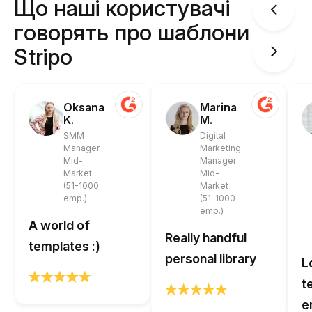
Що наші користувачі
говорять про шаблони
Stripo
Oksana
Marina
K.
M.
SMM
Digital
Manager
Marketing
Mid-
Manager
Market
Mid-
(51-1000
Market
emp.)
(51-1000
emp.)
A world of
Really handful
templates :)
personal library
L
t
e