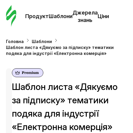
Замо
шабл
Джерела
Продукт
Шаблони
Ціни
знань
Шабл
Головна
Шаблони
Шаблон листа «Дякуємо за підписку» тематики
Дж
подяка для індустрії «Електронна комерція»
зна
Ціни
Шаблон листа «Дякуємо
за підписку» тематики
подяка для індустрії
«Електронна комерція»