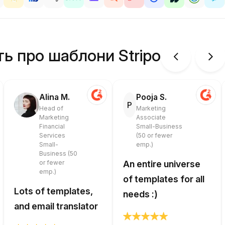
ть про шаблони Stripo
Alina M.
Pooja S.
P
Head of
Marketing
Marketing
Associate
Financial
Small-Business
Services
(50 or fewer
Small-
emp.)
Business (50
or fewer
An entire universe
emp.)
of templates for all
Lots of templates,
needs :)
and email translator