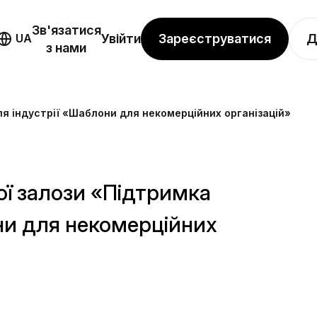
Зв'язатися
Зареєструватися
Д
UA
Увійти
з нами
я індустрії «Шаблони для некомерційних організацій»
ої залози «Підтримка
ни для некомерційних