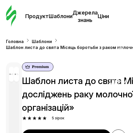
Замо
шабл
Джерела
Продукт
Шаблони
Ціни
знань
Шабл
Головна
Шаблони
Шаблон листа до свята Місяць боротьби з раком молочн
Дж
зна
Ціни
Шаблон листа до свята Мі
досліджень раку молочної
організацій»
5
зірок