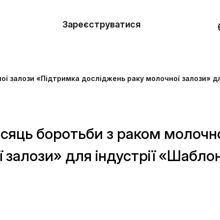
вити
он
Зареєструватися
Демо
они
ої залози «Підтримка досліджень раку молочної залози» дл
ерела
нь
сяць боротьби з раком молочн
 залози» для індустрії «Шабло