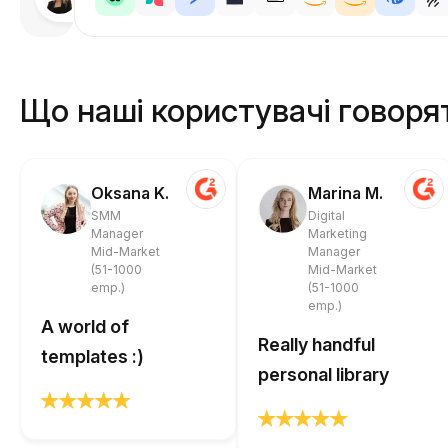
Анастасія
Що наші користувачі говоря
Oksana K.
Marina M.
SMM
Digital
Manager
Marketing
Mid-Market
Manager
(51-1000
Mid-Market
emp.)
(51-1000
emp.)
A world of
Really handful
templates :)
personal library