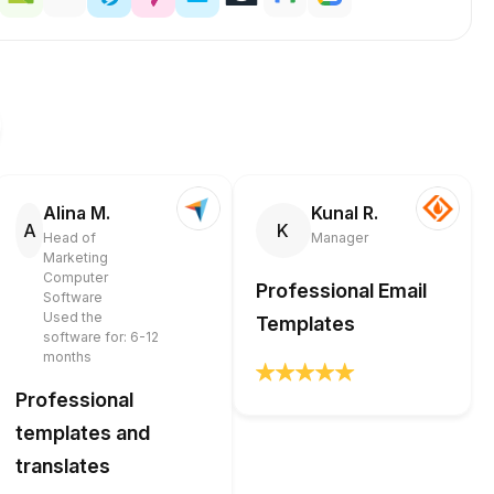
Alina M.
Kunal R.
A
K
Head of
Manager
Marketing
Computer
Professional Email
Software
Used the
Templates
software for: 6-12
months
Professional
templates and
translates