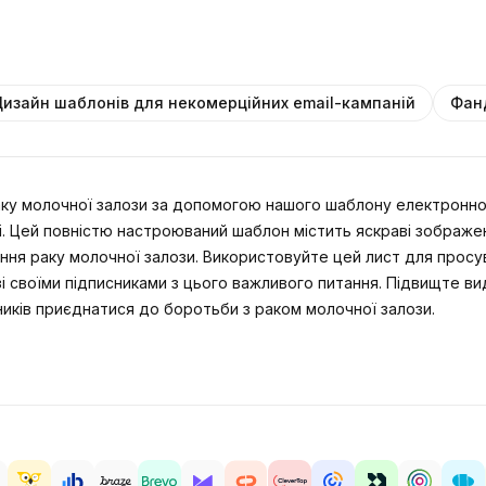
изайн шаблонів для некомерційних email-кампаній
Фан
у молочної залози за допомогою нашого шаблону електронног
. Цей повністю настроюваний шаблон містить яскраві зображе
ня раку молочної залози. Використовуйте цей лист для просува
 своїми підписниками з цього важливого питання. Підвищте вид
иків приєднатися до боротьби з раком молочної залози.