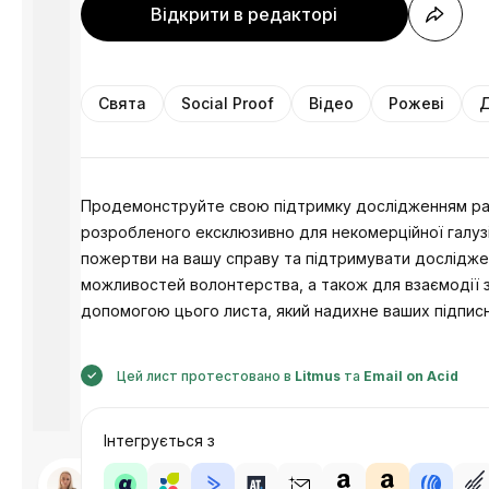
Відкрити в редакторі
Свята
Social Proof
Відео
Рожеві
Д
Продемонструйте свою підтримку дослідженням рак
розробленого ексклюзивно для некомерційної галузі
пожертви на вашу справу та підтримувати досліджен
можливостей волонтерства, а також для взаємодії зі
допомогою цього листа, який надихне ваших підписн
Цей лист протестовано в
Litmus
та
Email on Acid
Інтегрується з
Розроблено