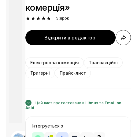
комерція»
5
зірок
Відкрити в редакторі
Електронна комерція
Транзакційні
Тригерні
Прайс-лист
Цей лист протестовано в
Litmus
та
Email on
Acid
Інтегрується з
Розроблено