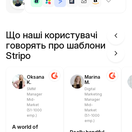
Ілля
Що наші користувачі
говорять про шаблони
Stripo
Oksana
Marina
K.
M.
SMM
Digital
Manager
Marketing
Mid-
Manager
Market
Mid-
(51-1000
Market
emp.)
(51-1000
emp.)
A world of