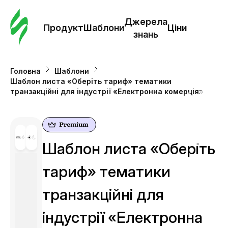
Замо
шабл
Джерела
Продукт
Шаблони
Ціни
знань
Шабл
Головна
Шаблони
Шаблон листа «Оберіть тариф» тематики
Дж
транзакційні для індустрії «Електронна комерція»
зна
Ціни
Шаблон листа «Оберіть
тариф» тематики
транзакційні для
індустрії «Електронна