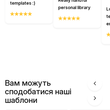
Really handful
templates :)
personal library
L
t
e
Вам можуть
сподобатися наші
шаблони