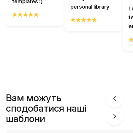
templates :)
personal library
L
t
e
Вам можуть
сподобатися наші
шаблони