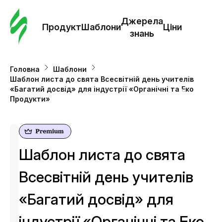
Замо
шабл
Джерела
Продукт
Шаблони
Ціни
знань
Шабл
Головна
Шаблони
Шаблон листа до свята Всесвітній день учителів
Дж
«Багатий досвід» для індустрії «Органічні та Еко
зна
Продукти»
Ціни
Шаблон листа до свята
Всесвітній день учителів
«Багатий досвід» для
індустрії «Органічні та Еко