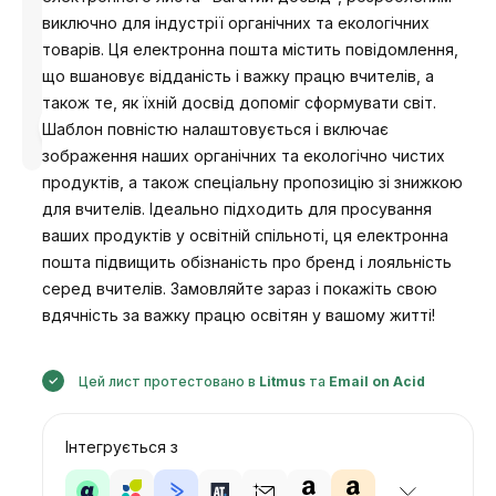
виключно для індустрії органічних та екологічних
товарів. Ця електронна пошта містить повідомлення,
що вшановує відданість і важку працю вчителів, а
також те, як їхній досвід допоміг сформувати світ.
Розроблено
Шаблон повністю налаштовується і включає
Анастасія
зображення наших органічних та екологічно чистих
продуктів, а також спеціальну пропозицію зі знижкою
для вчителів. Ідеально підходить для просування
ваших продуктів у освітній спільноті, ця електронна
пошта підвищить обізнаність про бренд і лояльність
серед вчителів. Замовляйте зараз і покажіть свою
вдячність за важку працю освітян у вашому житті!
Цей лист протестовано в
Litmus
та
Email on Acid
Інтегрується з