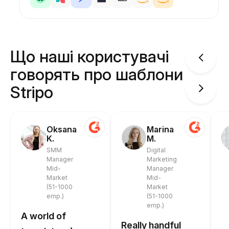
Що наші користувачі
говорять про шаблони
Stripo
Oksana
Marina
K.
M.
SMM
Digital
Manager
Marketing
Mid-
Manager
Market
Mid-
(51-1000
Market
emp.)
(51-1000
emp.)
A world of
Really handful