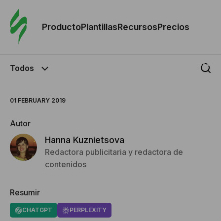
Orde
plant
Producto
Plantillas
Recursos
Precios
Plant
Todos
Re
01 FEBRUARY 2019
Prec
Autor
Hanna Kuznietsova
Redactora publicitaria y redactora de
contenidos
Resumir
CHATGPT
PERPLEXITY