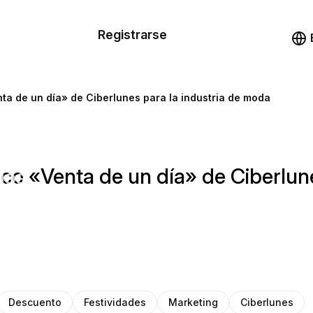
n de las
Registrarse
illas
Demo
illas
nta de un día» de Ciberlunes para la industria de moda
cursos
nico «Venta de un día» de Ciberlun
ios
Descuento
Festividades
Marketing
Ciberlunes