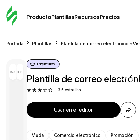
Orde
plant
Producto
Plantillas
Recursos
Precios
Plant
Portada
Plantillas
Plantilla de correo electrónico «Ve
Re
Plantilla de correo electró
Prec
3.6
estrellas
Usar en el editor
Moda
Comercio electrónico
Promoción