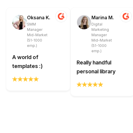
Oksana K.
Marina M.
SMM
Digital
Manager
Marketing
Mid-Market
Manager
(51-1000
Mid-Market
emp.)
(51-1000
emp.)
A world of
Really handful
templates :)
personal library