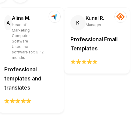
Alina M.
Kunal R.
A
K
Head of
Manager
Marketing
Computer
Professional Email
Software
Used the
Templates
software for: 6-12
months
Professional
templates and
translates