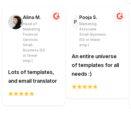
Alina M.
Pooja S.
P
Head of
Marketing
Marketing
Associate
Financial
Small-Business
Services
(50 or fewer
Small-
emp.)
Business (50
or fewer
An entire universe
emp.)
of templates for all
Lots of templates,
needs :)
and email translator