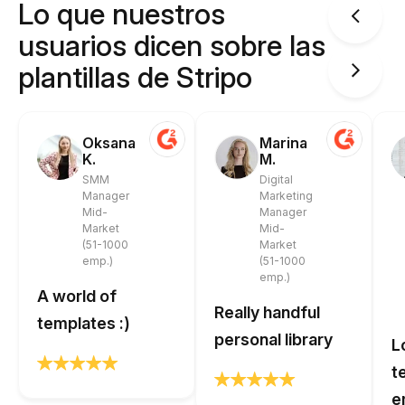
Lo que nuestros
usuarios dicen sobre las
plantillas de Stripo
Oksana
Marina
K.
M.
SMM
Digital
Manager
Marketing
Mid-
Manager
Market
Mid-
(51-1000
Market
emp.)
(51-1000
emp.)
A world of
Really handful
templates :)
personal library
L
t
e