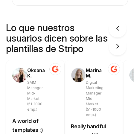
Lo que nuestros
usuarios dicen sobre las
plantillas de Stripo
Oksana
Marina
K.
M.
SMM
Digital
Manager
Marketing
Mid-
Manager
Market
Mid-
(51-1000
Market
emp.)
(51-1000
emp.)
A world of
Really handful
templates :)