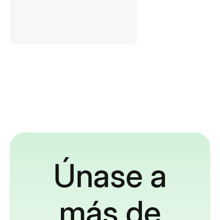
Únase a
más de