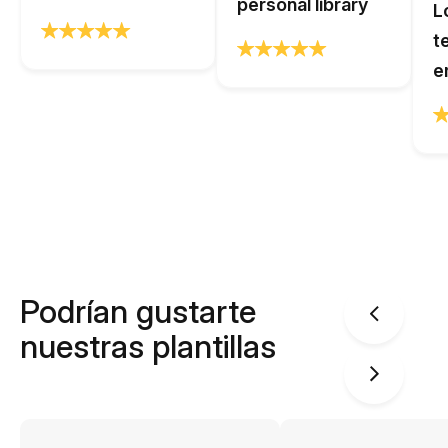
personal library
L
t
e
Podrían gustarte
nuestras plantillas