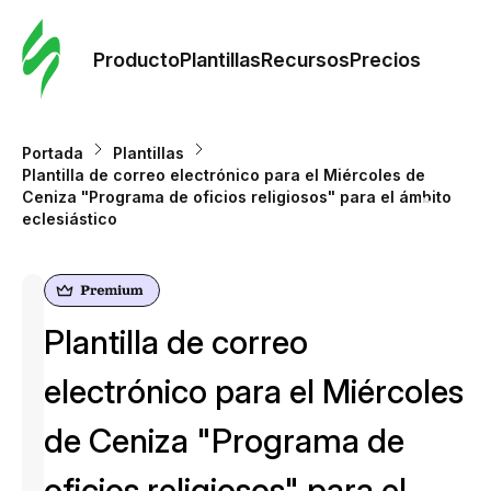
Orde
plant
Producto
Plantillas
Recursos
Precios
Plant
Portada
Plantillas
Plantilla de correo electrónico para el Miércoles de
Re
Ceniza "Programa de oficios religiosos" para el ámbito
eclesiástico
Prec
Plantilla de correo
electrónico para el Miércoles
de Ceniza "Programa de
oficios religiosos" para el