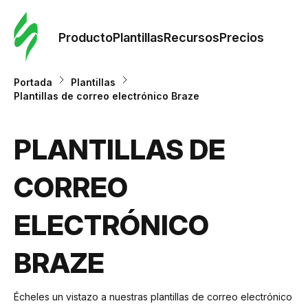
Orde
plant
Producto
Plantillas
Recursos
Precios
Plant
Portada
Plantillas
Plantillas de correo electrónico Braze
Re
PLANTILLAS DE
Prec
CORREO
ELECTRÓNICO
BRAZE
Écheles un vistazo a nuestras plantillas de correo electrónico