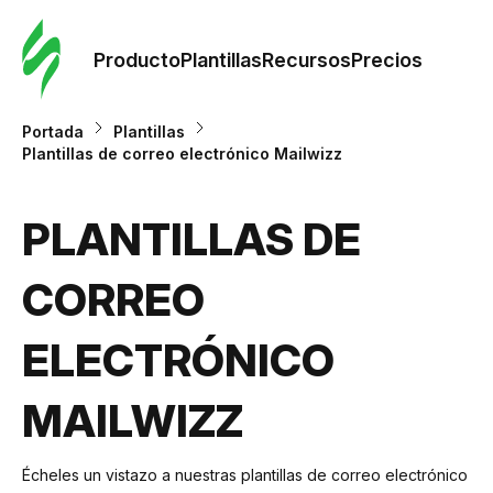
Orde
plant
Producto
Plantillas
Recursos
Precios
Plant
Portada
Plantillas
Plantillas de correo electrónico Mailwizz
Re
PLANTILLAS DE
Prec
CORREO
ELECTRÓNICO
MAILWIZZ
Écheles un vistazo a nuestras plantillas de correo electrónico