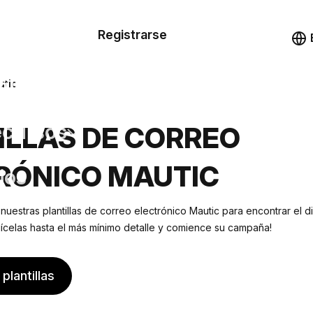
n de las
Registrarse
illas
Demo
illas
utic
cursos
ILLAS DE CORREO
RÓNICO MAUTIC
ios
 nuestras plantillas de correo electrónico Mautic para encontrar el
lícelas hasta el más mínimo detalle y comience su campaña!
plantillas