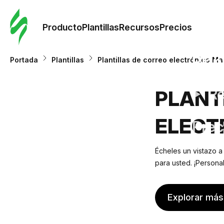
Orde
plant
Producto
Plantillas
Recursos
Precios
Plant
Portada
Plantillas
Plantillas de correo electrónico Ma
Re
PLANT
ELECT
Prec
Écheles un vistazo a
para usted. ¡Persona
Explorar más 