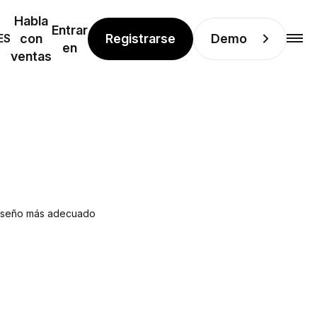
Habla
Entrar
Registrarse
Demo
ES
con
en
ventas
 diseño más adecuado