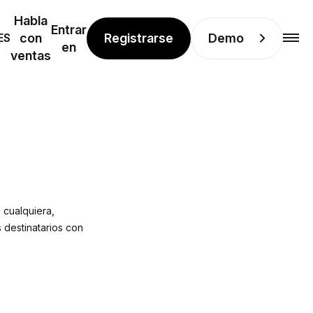
Habla
Entrar
Registrarse
Demo
ES
con
en
ventas
 cualquiera,
 destinatarios con