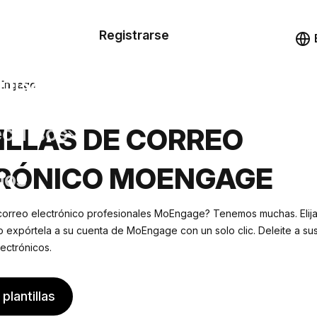
n de las
Registrarse
illas
Demo
illas
oEngage
cursos
ILLAS DE CORREO
RÓNICO MOENGAGE
ios
 correo electrónico profesionales MoEngage? Tenemos muchas. Elija
o expórtela a su cuenta de MoEngage con un solo clic. Deleite a sus
ectrónicos.
plantillas