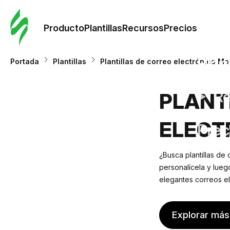
Orde
plant
Producto
Plantillas
Recursos
Precios
Plant
Portada
Plantillas
Plantillas de correo electrónico M
Re
PLANT
ELECT
Prec
¿Busca plantillas de
personalícela y lueg
elegantes correos el
Explorar más 