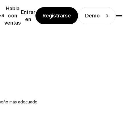
Habla
Entrar
Registrarse
Demo
ES
con
en
ventas
 diseño más adecuado