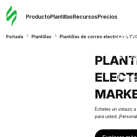
Orde
plant
Producto
Plantillas
Recursos
Precios
Plant
Portada
Plantillas
Plantillas de correo electrónico S
Re
PLANT
ELECT
Prec
MARKE
Écheles un vistazo a
para usted. ¡Persona