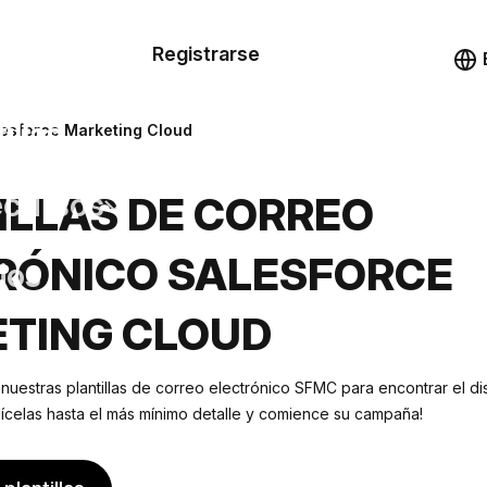
n de las
Registrarse
illas
Demo
illas
alesforce Marketing Cloud
cursos
ILLAS DE CORREO
RÓNICO SALESFORCE
ios
TING CLOUD
 nuestras plantillas de correo electrónico SFMC para encontrar el
lícelas hasta el más mínimo detalle y comience su campaña!