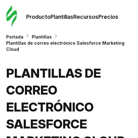
Orde
plant
Producto
Plantillas
Recursos
Precios
Plant
Portada
Plantillas
Plantillas de correo electrónico Salesforce Marketing
Cloud
Re
PLANTILLAS DE
Prec
CORREO
ELECTRÓNICO
SALESFORCE