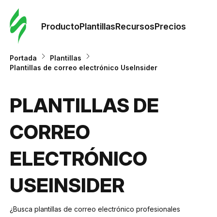
Orde
plant
Producto
Plantillas
Recursos
Precios
Plant
Portada
Plantillas
Plantillas de correo electrónico UseInsider
Re
PLANTILLAS DE
Prec
CORREO
ELECTRÓNICO
USEINSIDER
¿Busca plantillas de correo electrónico profesionales