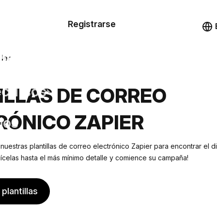
n de las
Registrarse
illas
Demo
illas
pier
cursos
ILLAS DE CORREO
RÓNICO ZAPIER
ios
 nuestras plantillas de correo electrónico Zapier para encontrar el
lícelas hasta el más mínimo detalle y comience su campaña!
plantillas