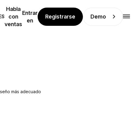
Habla
Entrar
Registrarse
Demo
ES
con
en
ventas
 diseño más adecuado