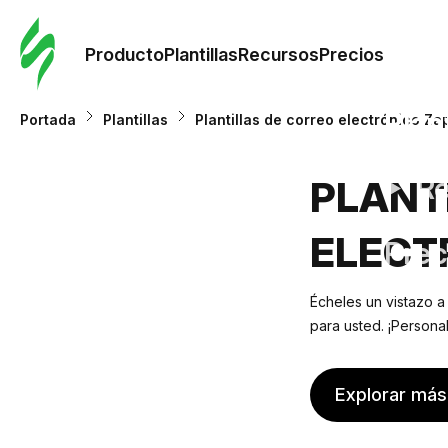
Orde
plant
Producto
Plantillas
Recursos
Precios
Plant
Portada
Plantillas
Plantillas de correo electrónico Za
Re
PLANT
ELECT
Prec
Écheles un vistazo a
para usted. ¡Persona
Explorar más 