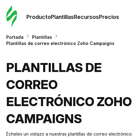
Orde
plant
Producto
Plantillas
Recursos
Precios
Plant
Portada
Plantillas
Plantillas de correo electrónico Zoho Campaigns
Re
PLANTILLAS DE
Prec
CORREO
ELECTRÓNICO ZOHO
CAMPAIGNS
Écheles un vistazo a nuestras plantillas de correo electrónico