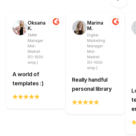
Oksana
Marina
K.
M.
SMM
Digital
Manager
Marketing
Mid-
Manager
Market
Mid-
(51-1000
Market
emp.)
(51-1000
emp.)
A world of
Really handful
templates :)
personal library
L
t
e