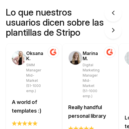
Lo que nuestros
usuarios dicen sobre las
plantillas de Stripo
Oksana
Marina
K.
M.
SMM
Digital
Manager
Marketing
Mid-
Manager
Market
Mid-
(51-1000
Market
emp.)
(51-1000
emp.)
A world of
Really handful
templates :)
personal library
L
t