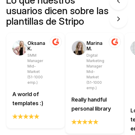
Lo que nuestros
usuarios dicen sobre las
plantillas de Stripo
Oksana
Marina
K.
M.
SMM
Digital
Manager
Marketing
Mid-
Manager
Market
Mid-
(51-1000
Market
emp.)
(51-1000
emp.)
A world of
Really handful
templates :)
personal library
L
t
e