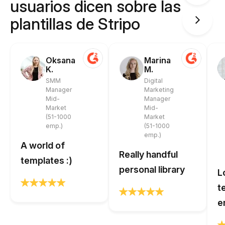
usuarios dicen sobre las
plantillas de Stripo
Oksana
Marina
K.
M.
SMM
Digital
Manager
Marketing
Mid-
Manager
Market
Mid-
(51-1000
Market
emp.)
(51-1000
emp.)
A world of
Really handful
templates :)
personal library
L
t
e