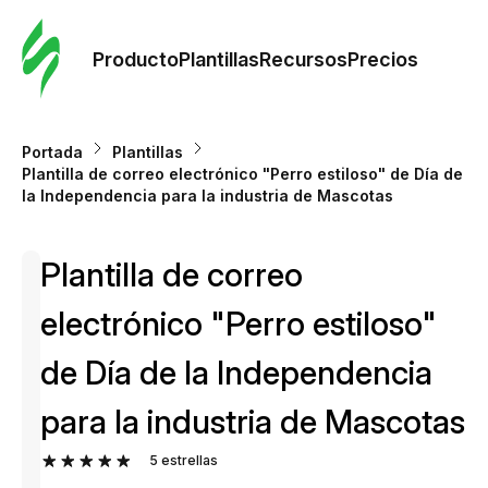
Orde
plant
Producto
Plantillas
Recursos
Precios
Plant
Portada
Plantillas
Plantilla de correo electrónico "Perro estiloso" de Día de
Re
la Independencia para la industria de Mascotas
Plantilla de correo
Prec
electrónico "Perro estiloso"
de Día de la Independencia
para la industria de Mascotas
5
estrellas