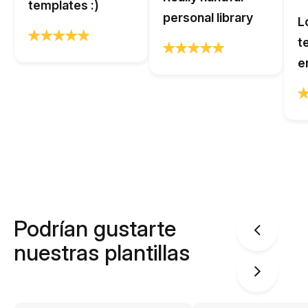
templates :)
personal library
L
t
e
Podrían gustarte
nuestras plantillas