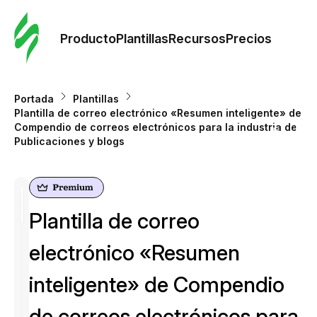
Orde
plant
Producto
Plantillas
Recursos
Precios
Plant
Portada
Plantillas
Plantilla de correo electrónico «Resumen inteligente» de
Re
Compendio de correos electrónicos para la industria de
Publicaciones y blogs
Prec
Plantilla de correo
electrónico «Resumen
inteligente» de Compendio
de correos electrónicos para