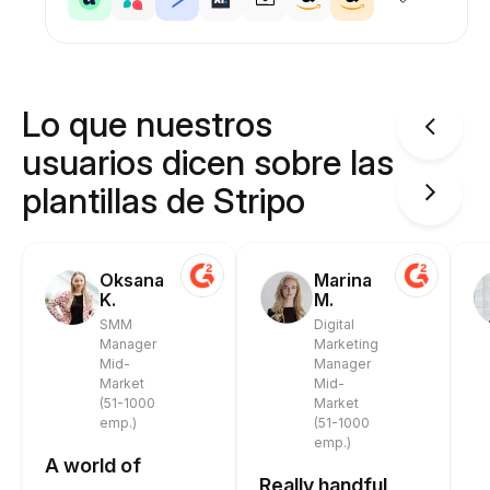
Lo que nuestros
usuarios dicen sobre las
plantillas de Stripo
Oksana
Marina
K.
M.
SMM
Digital
Manager
Marketing
Mid-
Manager
Market
Mid-
(51-1000
Market
emp.)
(51-1000
emp.)
A world of
Really handful