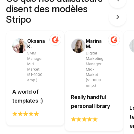
disent des modèles
Stripo
Oksana
Marina
K.
M.
SMM
Digital
Manager
Marketing
Mid-
Manager
Market
Mid-
(51-1000
Market
emp.)
(51-1000
emp.)
A world of
Really handful
templates :)
personal library
L
t
e