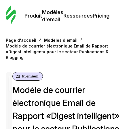
Modè
com
Modèles
Produit
Ressources
Pricing
d'email
Modè
d'em
Page d'accueil
Modèles d'email
Modèle de courrier électronique Email de Rapport
«Digest intelligent» pour le secteur Publications &
Re
Blogging
Prici
Modèle de courrier
électronique Email de
Rapport «Digest intelligent»
pour le secteur Publications