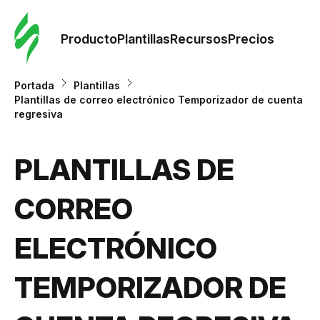
Orde
plant
Producto
Plantillas
Recursos
Precios
Plant
Portada
Plantillas
Plantillas de correo electrónico Temporizador de cuenta
regresiva
Re
PLANTILLAS DE
Prec
CORREO
ELECTRÓNICO
TEMPORIZADOR DE