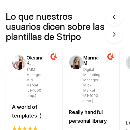
Lo que nuestros
usuarios dicen sobre las
plantillas de Stripo
Oksana
Marina
K.
M.
SMM
Digital
Manager
Marketing
Mid-
Manager
Market
Mid-
(51-1000
Market
emp.)
(51-1000
emp.)
A world of
Really handful
templates :)
personal library
L