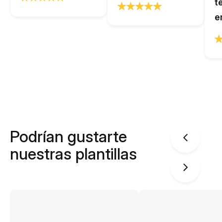
t
e
Podrían gustarte
nuestras plantillas