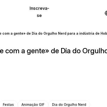
o de
Inscreva-
lo
Demonstração
se
los
 com a gente» de Dia do Orgulho Nerd para a indústria de Ho
cursos
 com a gente» de Dia do Orgulho 
os
Festas
Animação GIF
Dia do Orgulho Nerd