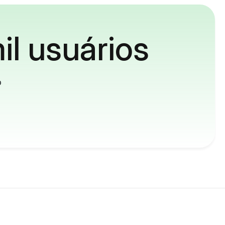
il usuários
o