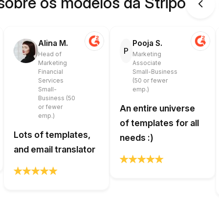
sobre os modelos da Stripo
Alina M.
Pooja S.
P
Head of
Marketing
Marketing
Associate
Financial
Small-Business
Services
(50 or fewer
Small-
emp.)
Business (50
or fewer
An entire universe
emp.)
of templates for all
Lots of templates,
needs :)
and email translator