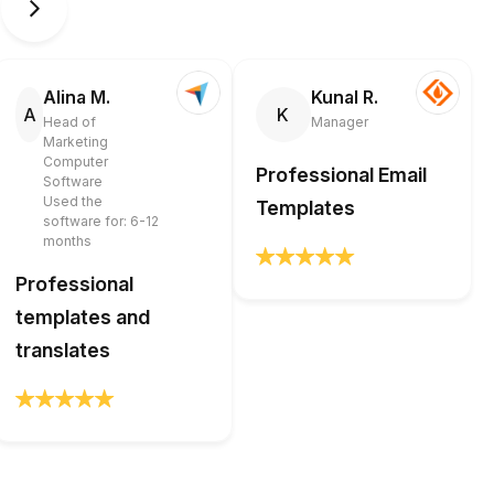
Alina M.
Kunal R.
A
K
Head of
Manager
Marketing
Computer
Professional Email
Software
Used the
Templates
software for: 6-12
months
Professional
templates and
translates