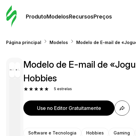
Pedid
Mode
Produto
Modelos
Recursos
Preços
Mode
Página principal
Modelos
Modelo de E-mail de «Jogue
Re
Modelo de E-mail de «Jogue
Preç
Hobbies
5
estrelas
Use no Editor Gratuitamente
Software e Tecnologia
Hobbies
Gaming