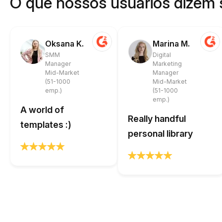
O que nossos usuários dizem 
Oksana K.
Marina M.
SMM
Digital
Manager
Marketing
Mid-Market
Manager
(51-1000
Mid-Market
emp.)
(51-1000
emp.)
A world of
Really handful
templates :)
personal library