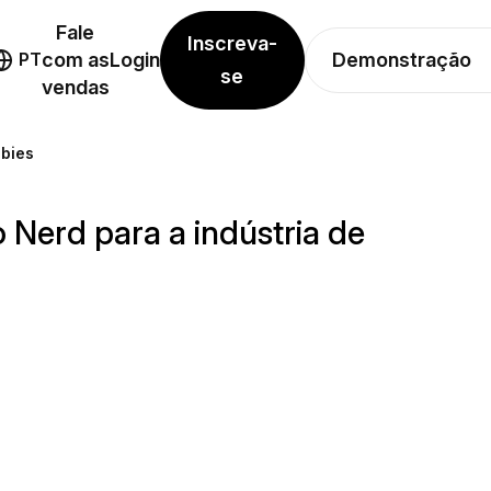
Fale
Inscreva-
Demonstração
PT
com as
Login
se
vendas
bbies
Nerd para a indústria de