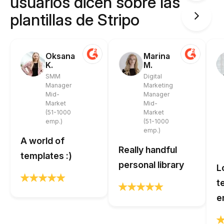
usuarios dicen sobre las
plantillas de Stripo
Oksana
Marina
K.
M.
SMM
Digital
Manager
Marketing
Mid-
Manager
Market
Mid-
(51-1000
Market
emp.)
(51-1000
emp.)
A world of
Really handful
templates :)
personal library
L
t
e