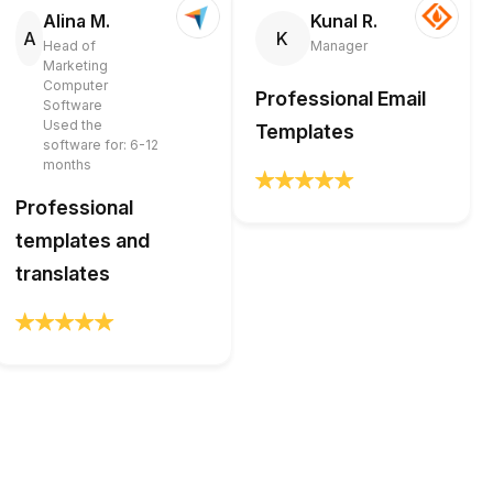
Alina M.
Kunal R.
A
K
Head of
Manager
Marketing
Computer
Professional Email
Software
Used the
Templates
software for: 6-12
months
Professional
templates and
translates