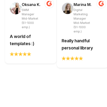
Oksana K.
Marina M.
SMM
Digital
Manager
Marketing
Mid-Market
Manager
(51-1000
Mid-Market
emp.)
(51-1000
emp.)
A world of
Really handful
templates :)
personal library