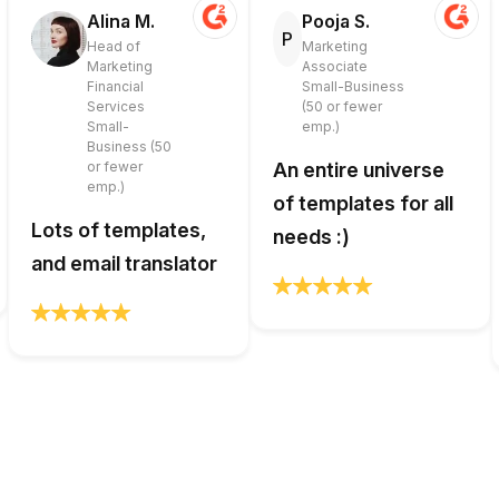
Alina M.
Pooja S.
P
Head of
Marketing
Marketing
Associate
Financial
Small-Business
Services
(50 or fewer
Small-
emp.)
Business (50
or fewer
An entire universe
emp.)
of templates for all
Lots of templates,
needs :)
and email translator