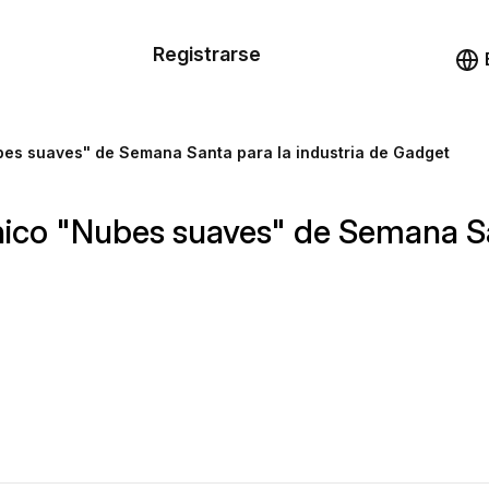
n de las
Registrarse
illas
Demo
illas
ubes suaves" de Semana Santa para la industria de Gadget
cursos
rónico "Nubes suaves" de Semana S
ios