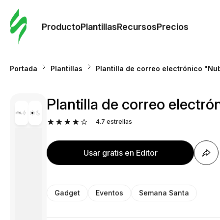
Orde
plant
Producto
Plantillas
Recursos
Precios
Plant
Portada
Plantillas
Plantilla de correo electrónico "N
Re
Plantilla de correo elect
Prec
4.7
estrellas
Usar gratis en Editor
Gadget
Eventos
Semana Santa