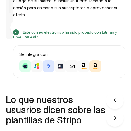
el logo de su marca, e incluir un fuerte llamado a la
acción para animar a sus suscriptores a aprovechar su
oferta.
Diseñado
por
Anastasiia
Este correo electrónico ha sido probado con
Litmus
y
Email on Acid
Se integra con
Lo que nuestros
usuarios dicen sobre las
plantillas de Stripo