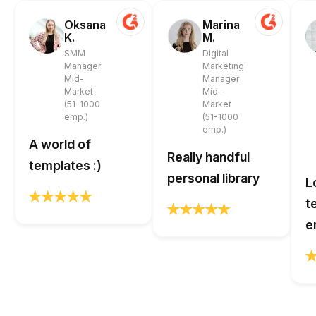
Oksana
Marina
K.
M.
SMM
Digital
Manager
Marketing
Mid-
Manager
Market
Mid-
(51-1000
Market
emp.)
(51-1000
emp.)
A world of
Really handful
templates :)
personal library
L
t
e