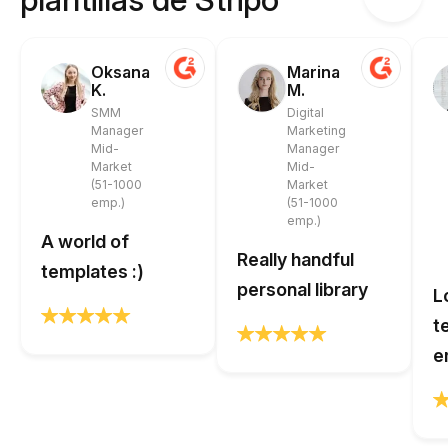
Oksana
Marina
K.
M.
SMM
Digital
Manager
Marketing
Mid-
Manager
Market
Mid-
(51-1000
Market
emp.)
(51-1000
emp.)
A world of
Really handful
templates :)
personal library
L
t
e