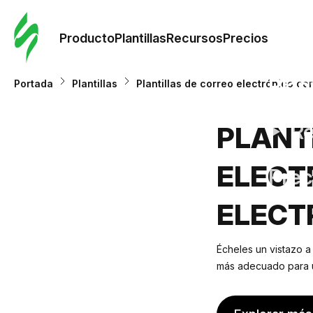
Orde
plant
Producto
Plantillas
Recursos
Precios
Plant
Portada
Plantillas
Plantillas de correo electrónico co
Re
PLANT
ELECT
Prec
ELECT
Écheles un vistazo a
más adecuado para us