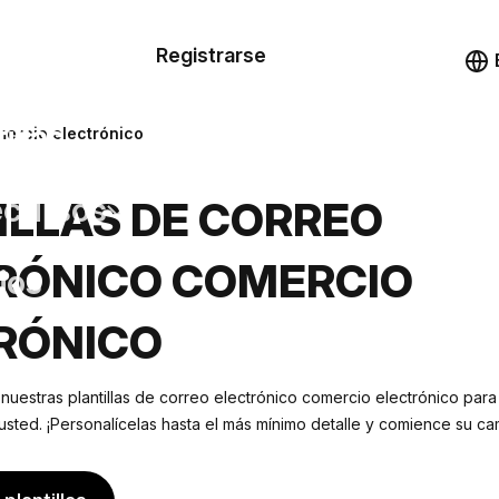
n de las
Registrarse
illas
Demo
illas
mercio electrónico
cursos
ILLAS DE CORREO
RÓNICO COMERCIO
ios
RÓNICO
 nuestras plantillas de correo electrónico comercio electrónico para
ted. ¡Personalícelas hasta el más mínimo detalle y comience su c