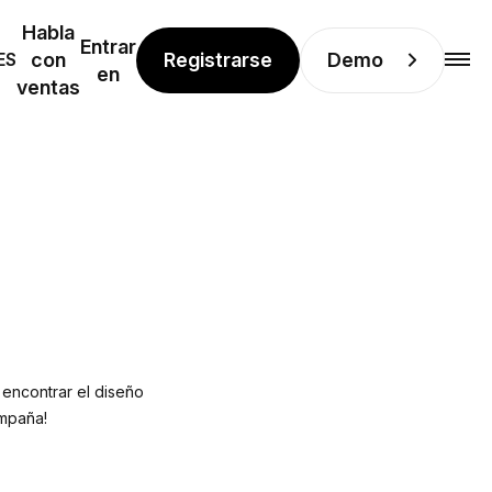
Habla
Entrar
Registrarse
Demo
ES
con
en
ventas
 encontrar el diseño
ampaña!