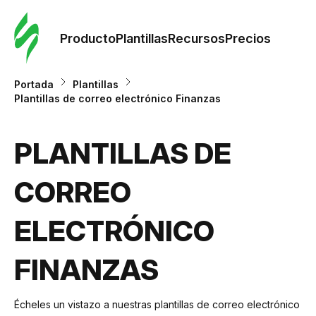
Orde
plant
Producto
Plantillas
Recursos
Precios
Plant
Portada
Plantillas
Plantillas de correo electrónico Finanzas
Re
PLANTILLAS DE
Prec
CORREO
ELECTRÓNICO
FINANZAS
Écheles un vistazo a nuestras plantillas de correo electrónico