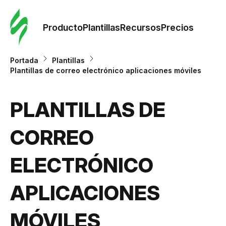
Orde
plant
Producto
Plantillas
Recursos
Precios
Plant
Portada
Plantillas
Plantillas de correo electrónico aplicaciones móviles
Re
PLANTILLAS DE
Prec
CORREO
ELECTRÓNICO
APLICACIONES
MÓVILES