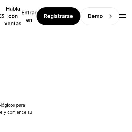
Habla
Entrar
Registrarse
Demo
ES
con
en
ventas
ológicos para
le y comience su