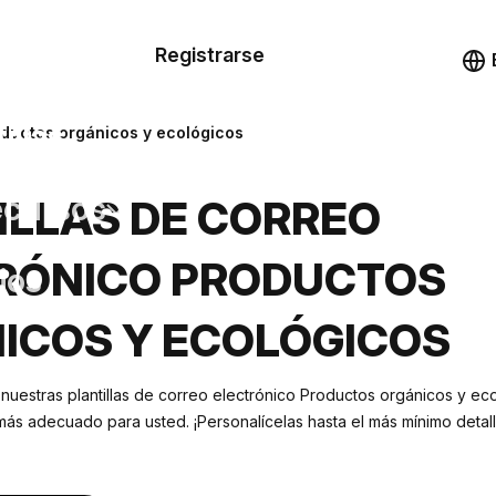
n de las
Registrarse
illas
Demo
illas
roductos orgánicos y ecológicos
cursos
ILLAS DE CORREO
RÓNICO PRODUCTOS
ios
ICOS Y ECOLÓGICOS
 nuestras plantillas de correo electrónico Productos orgánicos y ec
más adecuado para usted. ¡Personalícelas hasta el más mínimo detal