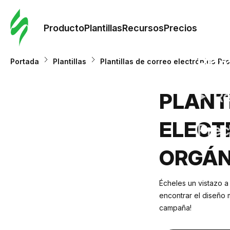
Orde
plant
Producto
Plantillas
Recursos
Precios
Plant
Portada
Plantillas
Plantillas de correo electrónico P
Re
PLANT
ELECT
Prec
ORGÁN
Écheles un vistazo a
encontrar el diseño 
campaña!