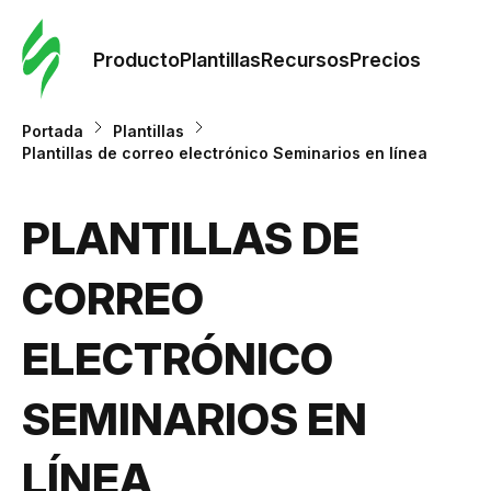
Orde
plant
Producto
Plantillas
Recursos
Precios
Plant
Portada
Plantillas
Plantillas de correo electrónico Seminarios en línea
Re
PLANTILLAS DE
Prec
CORREO
ELECTRÓNICO
SEMINARIOS EN
LÍNEA