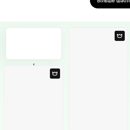
Більше шабл
Порожній
шаблон