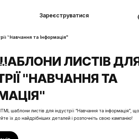
вити
он
Зареєструватися
Демо
они
рії "Навчання та Інформація"
ерела
ШАБЛОНИ ЛИСТІВ ДЛ
нь
ТРІЇ "НАВЧАННЯ ТА
МАЦІЯ"
TML шаблони листів для індустрії “Навчання та інформація”, щ
йте їх до найдрібніших деталей і розпочніть свою кампанію!