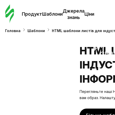
Замо
шабл
Джерела
Продукт
Шаблони
Ціни
знань
Шабл
Головна
Шаблони
HTML шаблони листів для індуст
Дж
HTML 
зна
ІНДУС
Ціни
ІНФОР
Перегляньте наші H
вам образ. Налашту