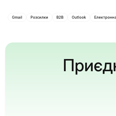
Gmail
Розсилки
B2B
Outlook
Електронна
Приєдн