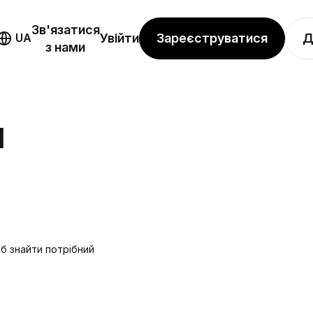
Зв'язатися
Зареєструватися
Д
UA
Увійти
з нами
Я
об знайти потрібний