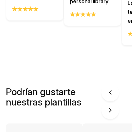
personal library
L
t
e
Podrían gustarte
nuestras plantillas