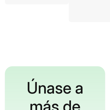
Únase a
más de