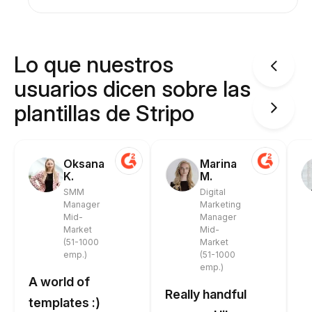
Lo que nuestros
usuarios dicen sobre las
plantillas de Stripo
Oksana
Marina
K.
M.
SMM
Digital
Manager
Marketing
Mid-
Manager
Market
Mid-
(51-1000
Market
emp.)
(51-1000
emp.)
A world of
Really handful
templates :)